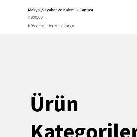
Makyaj,Seyahat ve Kalemlik Çantası
Fiyat
₺900,00
KDV dahil
|
Ücretsiz kargo
Ürün
Kategoriler