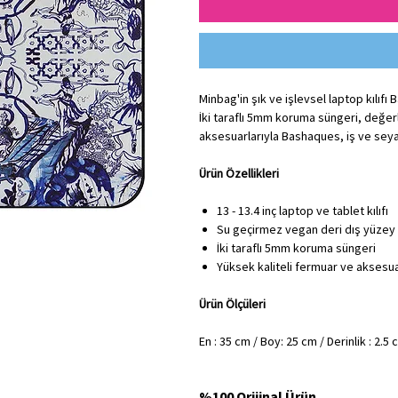
Minbag'in şık ve işlevsel laptop kılıfı
İki taraflı 5mm koruma süngeri, değerl
aksesuarlarıyla Bashaques, iş ve seya
Ürün Özellikleri
13 - 13.4 inç laptop ve tablet kılıfı
Su geçirmez vegan deri dış yüzey 
İki taraflı 5mm koruma süngeri
Yüksek kaliteli fermuar ve aksesu
Ürün Ölçüleri
En : 35 cm / Boy: 25 cm / Derinlik : 2.5
%100 Orijinal Ürün