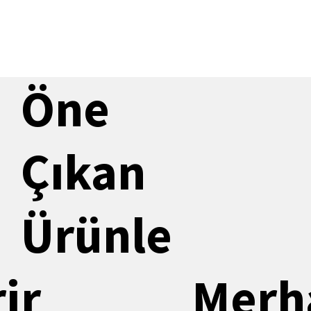
Hızlı Bakış
Öne
Çıkan
Ürünle
i
r
Merh