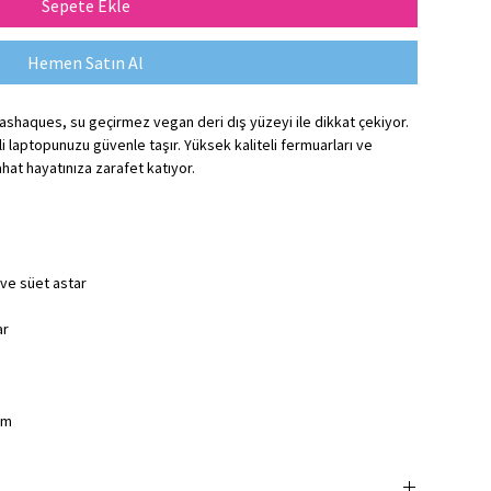
Sepete Ekle
Hemen Satın Al
 Bashaques, su geçirmez vegan deri dış yüzeyi ile dikkat çekiyor.
i laptopunuzu güvenle taşır. Yüksek kaliteli fermuarları ve
hat hayatınıza zarafet katıyor.
ve süet astar
ar
 cm