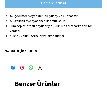
Hemen Satın Al
Su geçirmez vegan deri dış yüzey ve süet astar
Çıkartılabilir ve ayarlanabilir omuz askısı
Tüm cep telefonu boyutlarıyla uyumlu özel tasarım telefon
çantası
Yüksek kaliteli fermuar ve aksesuarlar
%100 Orijinal Ürün
Minbag Store'da satılan tüm ürünler %100 orijinaldir ve
3 yıl üretici firma
garantisine
sahiptir.
Benzer Ürünler
Yeni 