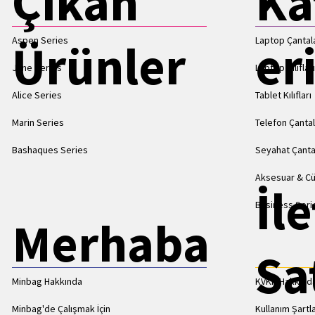
Çıkan
Ka
Aspen Series
Laptop Çantala
Ürünler
er
Jane Series
Laptop Kılıflar
Alice Series
Tablet Kılıfları
Marin Series
Telefon Çantal
Bashaques Series
Seyahat Çanta
Aksesuar & C
İl
Business Seri
Merhaba
Sa
Minbag Hakkında
KVKK Hakkınd
Minbag'de Çalışmak İçin
Kullanım Şartla