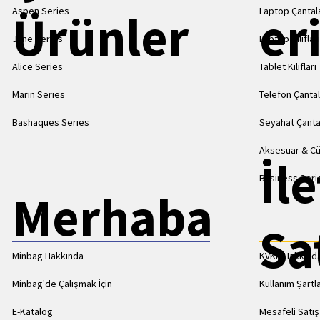
Aspen Series
Laptop Çantala
Ürünler
er
Jane Series
Laptop Kılıflar
Alice Series
Tablet Kılıfları
Marin Series
Telefon Çantal
Bashaques Series
Seyahat Çanta
Aksesuar & C
İl
Business Seri
Merhaba
Sa
Minbag Hakkında
KVKK Hakkınd
Minbag'de Çalışmak İçin
Kullanım Şartla
E-Katalog
Mesafeli Satı