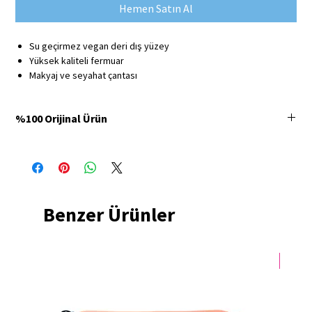
Hemen Satın Al
Su geçirmez vegan deri dış yüzey
Yüksek kaliteli fermuar
Makyaj ve seyahat çantası
%100 Orijinal Ürün
Minbag Store'da satılan tüm ürünler %100 orijinaldir ve
3 yıl üretici firma
garantisine
sahiptir.
Benzer Ürünler
Yeni 