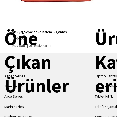
Öne
Ür
Makyaj,Seyahat ve Kalemlik Çantası
Çanta i
Fiyat
Fiyat
₺900,00
₺825,00
KDV dahil
|
Ücretsiz kargo
KDV dah
Çıkan
Ka
Aspen Series
Laptop Çantala
Ürünler
er
Jane Series
Laptop Kılıflar
Alice Series
Tablet Kılıfları
Marin Series
Telefon Çantal
Bashaques Series
Seyahat Çanta