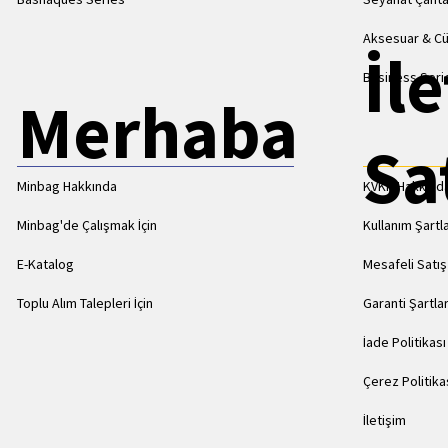
Aksesuar & C
İl
Business Seri
Merhaba
Sa
Minbag Hakkında
KVKK Hakkınd
Minbag'de Çalışmak İçin
Kullanım Şartla
E-Katalog
Mesafeli Satı
Toplu Alım Talepleri İçin
Garanti Şartlar
İade Politikası
Çerez Politika
İletişim