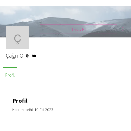
Diğ
Takip Et
Çağrı Ö
Editör
Admin
Çağrı Ö
Profil
Profil
Katılım tarihi: 19 Eki 2023